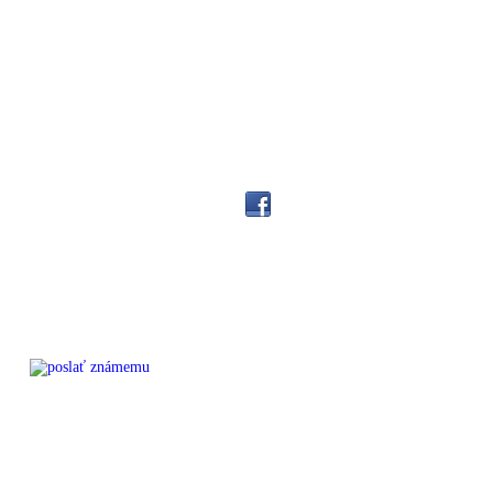
é poradenstvo
Nápoveda