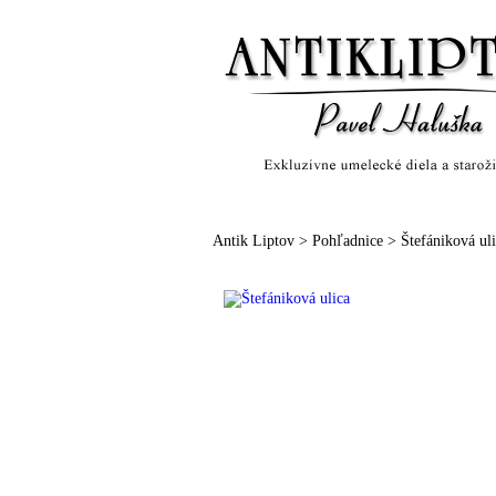
Hlavná strana
O nás
R
Antik Liptov
>
Pohľadnice
>
Štefániková ul