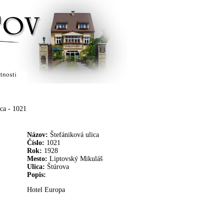
egistrácia
Moje AntikLiptov
Predať
Služby
Bezplatn
ica - 1021
Názov:
Štefániková ulica
Číslo:
1021
Rok:
1928
Mesto:
Liptovský Mikuláš
Ulica:
Štúrova
Popis:
Hotel Europa