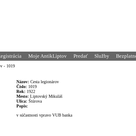
egistrácia
Moje AntikLiptov
Predať
Služby
Bezplatn
ov - 1019
Názov:
Cesta legionárov
Číslo:
1019
Rok:
1922
Mesto:
Liptovský Mikuláš
Ulica:
Štúrova
Popis:
v súčastnosti vpravo VUB banka