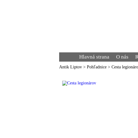
Hlavná strana
O nás
R
Antik Liptov
>
Pohľadnice
>
Cesta legionár