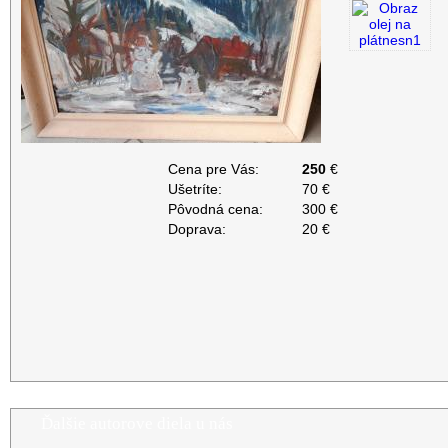
Cena pre Vás:
250
€
Ušetríte:
70 €
Pôvodná cena:
300 €
Doprava:
20 €
Ďalšie autorove diela u nás