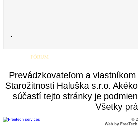
FÓRUM
SLUŽBY
Prevádzkovateľom a vlastníkom 
Starožitnosti Haluška s.r.o. Aké
súčastí tejto stránky je podmie
Všetky pr
© 2
Web by FreeTech S