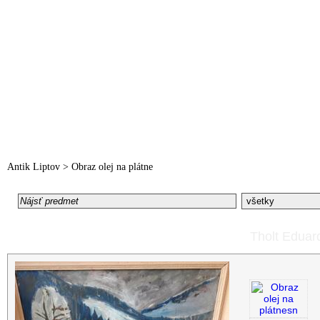
Hlavná strana
O nás
Registrácia
Moje AntikL
Antik Liptov
>
Obraz olej na plátne
Tholt Eduard