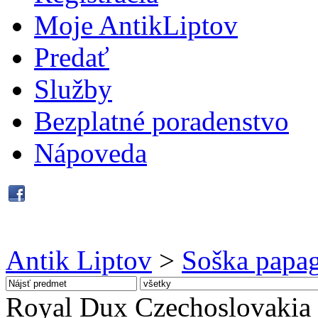
Moje AntikLiptov
Predať
Služby
Bezplatné poradenstvo
Nápoveda
Antik Liptov
>
Soška papag
Royal Dux Czechoslovakia 