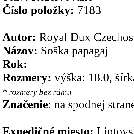
Číslo položky:
7183
Autor:
Royal Dux Czechos
Názov:
Soška papagaj
Rok:
Rozmery:
výška: 18.0, šírk
* rozmery bez rámu
Značenie
: na spodnej stran
Expedičné miesto:
Liptovs