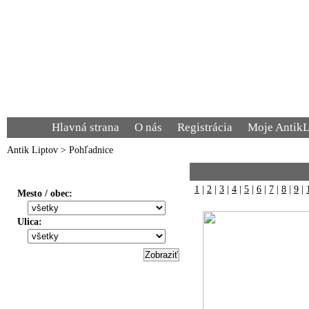
Hlavná strana
O nás
Registrácia
Moje AntikL
Antik Liptov
>
Pohľadnice
Voľba zobrazenia
1
|
2
|
3
|
4
|
5
|
6
|
7
|
8
|
9
|
Mesto / obec:
Ulica: