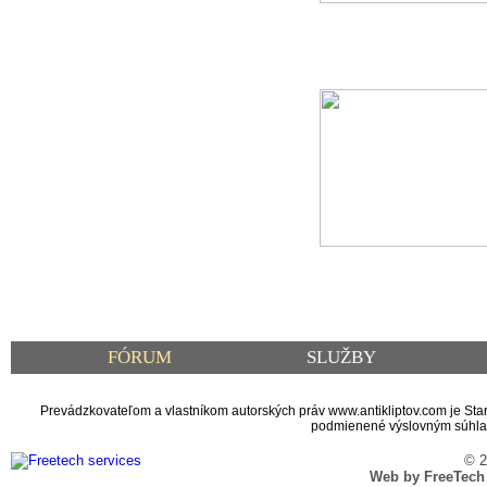
FÓRUM
SLUŽBY
Prevádzkovateľom a vlastníkom autorských práv www.antikliptov.com je Starož
podmienené výslovným súhlaso
© 2
Web by FreeTech S