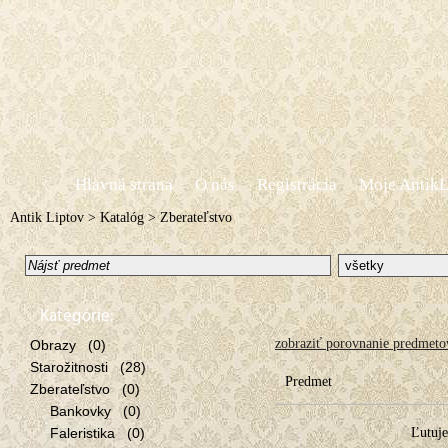
Hlavná strana
O nás
Registrácia
Moje AntikL
Antik Liptov
>
Katalóg
>
Zberateľstvo
Kategórie:
zobraziť porovnanie predmeto
Obrazy (0)
Starožitnosti (28)
Predmet
Zberateľstvo (0)
Bankovky (0)
Faleristika (0)
Ľutuje