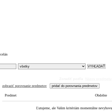
egistrácia
Moje AntikLiptov
Predať
Služby
Bezplatn
celán
Zoradiť podľa
Názov predmetu
zobraziť porovnanie predmetov
Predmet
Obdobie
Ľutujeme, ale Vašim kritériám momentálne nevyhovuj