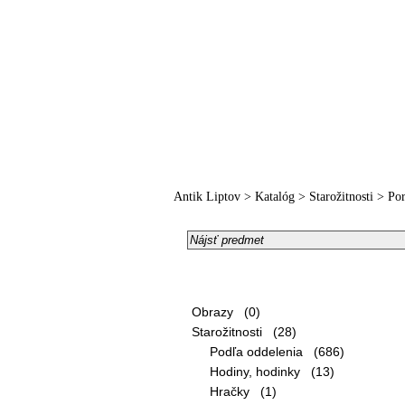
Hlavná strana
O nás
R
Antik Liptov
>
Katalóg
>
Starožitnosti
>
Por
Kategórie:
Obrazy (0)
Starožitnosti (28)
Podľa oddelenia (686)
Hodiny, hodinky (13)
Hračky (1)