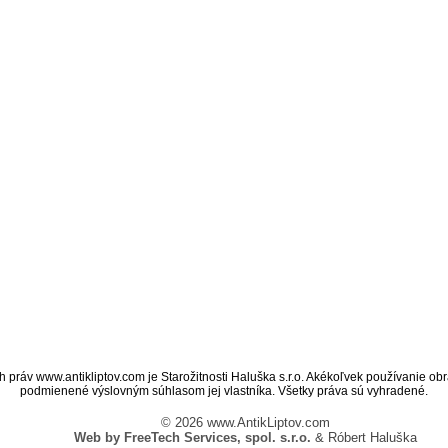
SLUŽBY
OBCHODNÉ PODMIENKY
ráv www.antikliptov.com je Starožitnosti Haluška s.r.o. Akékoľvek používanie obra
podmienené výslovným súhlasom jej vlastníka. Všetky práva sú vyhradené.
© 2026 www.AntikLiptov.com
Web by FreeTech Services, spol. s.r.o.
& Róbert Haluška