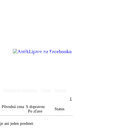
é poradenstvo
Nápoveda
Historické obdobie
Cena
Status
1
Pôvodná cena
S dopravou
Status
Po zľave
e ani jeden predmet.