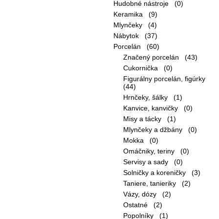
Hudobné nástroje (0)
Keramika (9)
Mlynčeky (4)
Nábytok (37)
Porcelán (60)
Značený porcelán (43)
Cukornička (0)
Figurálny porcelán, figúrky
(44)
Hrnčeky, šálky (1)
Kanvice, kanvičky (0)
Misy a tácky (1)
Mlynčeky a džbány (0)
Mokka (0)
Omáčniky, teriny (0)
Servisy a sady (0)
Solničky a koreničky (3)
Taniere, tanieriky (2)
Vázy, dózy (2)
Ostatné (2)
Popolníky (1)