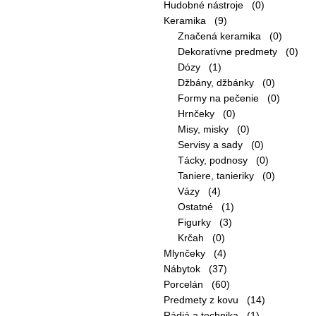
Hudobné nástroje (0)
Keramika (9)
Značená keramika (0)
Dekoratívne predmety (0)
Dózy (1)
Džbány, džbánky (0)
Formy na pečenie (0)
Hrnčeky (0)
Misy, misky (0)
Servisy a sady (0)
Tácky, podnosy (0)
Taniere, tanieriky (0)
Vázy (4)
Ostatné (1)
Figurky (3)
Krčah (0)
Mlynčeky (4)
Nábytok (37)
Porcelán (60)
Predmety z kovu (14)
Rádiá a technika (1)