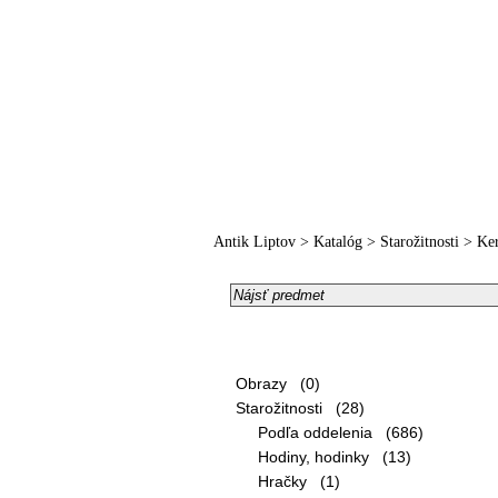
Hlavná strana
O nás
R
Antik Liptov
>
Katalóg
>
Starožitnosti
>
Ke
Kategórie:
Obrazy (0)
Starožitnosti (28)
Podľa oddelenia (686)
Hodiny, hodinky (13)
Hračky (1)