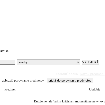
egistrácia
Moje AntikLiptov
Predať
Služby
Bezplatn
ramika
Zoradiť podľa
Názov predmetu
zobraziť porovnanie predmetov
Predmet
Obdobie
Ľutujeme, ale Vašim kritériám momentálne nevyhovuj