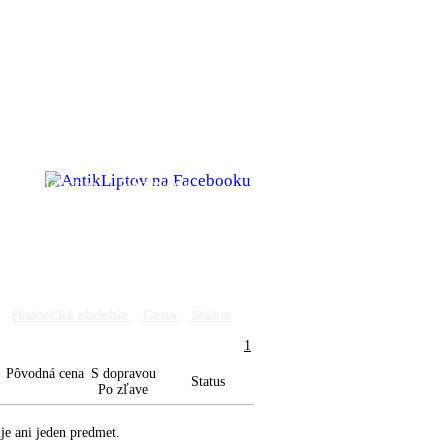
é poradenstvo
Nápoveda
Historické obdobie
Cena
Status
1
Pôvodná cena
S dopravou
Status
Po zľave
e ani jeden predmet.