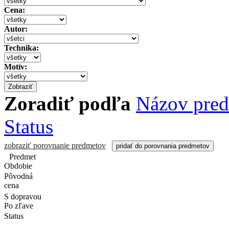
Cena:
Autor:
Technika:
Motív:
Zoradiť podľa
Názov pre
Status
zobraziť porovnanie predmetov
Predmet
Obdobie
Pôvodná
cena
S dopravou
Po zľave
Status