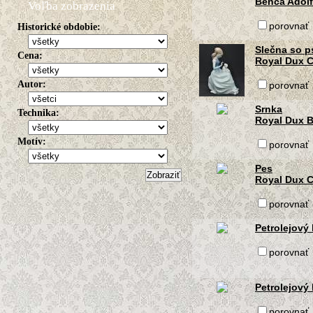
Benca Adolf
Voľba zobrazenia
porovnať
Historické obdobie:
Slečna so 
Cena:
Royal Dux 
Autor:
porovnať
Srnka
Technika:
Royal Dux 
Motív:
porovnať
Pes
Royal Dux 
porovnať
Petrolejový
porovnať
Petrolejový
porovnať