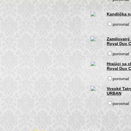
Kandlička n
porovnať
Zamilovaný 
Royal Dux 
porovnať
Hrajúci sa 
Royal Dux 
porovnať
Vysoké Tatr
URBAN
porovnať
FÓRUM
SLUŽBY