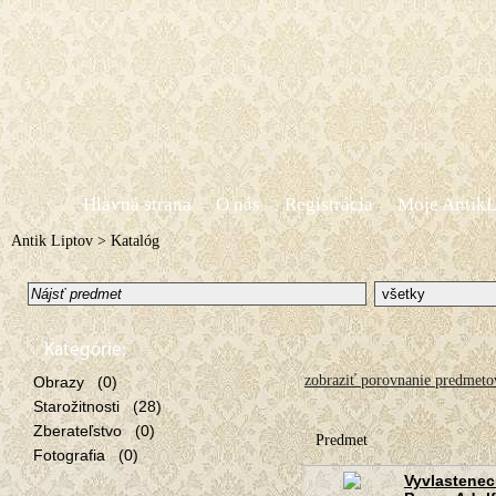
Hlavná strana
O nás
Registrácia
Moje AntikL
Antik Liptov
>
Katalóg
Kategórie:
zobraziť porovnanie predmeto
Obrazy (0)
Starožitnosti (28)
Zberateľstvo (0)
Predmet
Fotografia (0)
Vyvlastenec